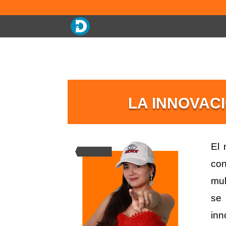
LA INNOVAC
El 
con
mul
se 
inn