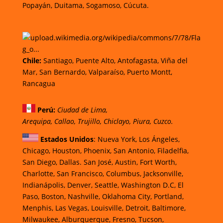
Popayán,
Duitama,
Sogamoso,
Cúcuta.
Chi
le
:
Santiago,
Puente Alto, Antofagasta
,
Viña del
Mar,
San Bernardo, Valparaíso,
Puerto Montt,
Rancagua
Perú
:
Ciudad de Lima,
Arequipa, Callao, Trujillo, Chiclayo, Piura, Cuzco.
Estados Unidos
: Nueva York, Los Ángeles,
Chicago, Houston, Phoenix, San Antonio, Filadelfia,
San Diego, Dallas. San José, Austin, Fort Worth,
Charlotte, San Francisco, Columbus, Jacksonville,
Indianápolis, Denver, Seattle, Washington D.C, El
Paso, Boston, Nashville, Oklahoma City, Portland,
Menphis, Las Vegas, Louisville, Detroit, Baltimore,
Milwaukee, Alburquerque, Fresno, Tucson,