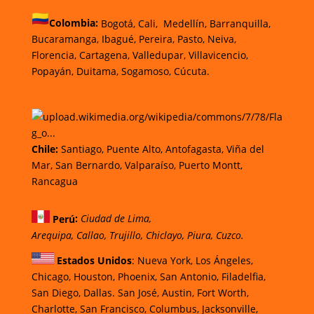
Colombia:
Bogotá,
Cali,
Medellín,
Barranquilla,
Bucaramanga,
Ibagué,
Pereira,
Pasto,
Neiva,
Florencia, Cartagena,
Valledupar,
Villavicencio,
Popayán,
Duitama,
Sogamoso,
Cúcuta.
Chi
le
:
Santiago,
Puente Alto, Antofagasta
,
Viña del
Mar,
San Bernardo, Valparaíso,
Puerto Montt,
Rancagua
Perú
:
Ciudad de Lima,
Arequipa, Callao, Trujillo, Chiclayo, Piura, Cuzco.
Estados Unidos
: Nueva York, Los Ángeles,
Chicago, Houston, Phoenix, San Antonio, Filadelfia,
San Diego, Dallas. San José, Austin, Fort Worth,
Charlotte, San Francisco, Columbus, Jacksonville,