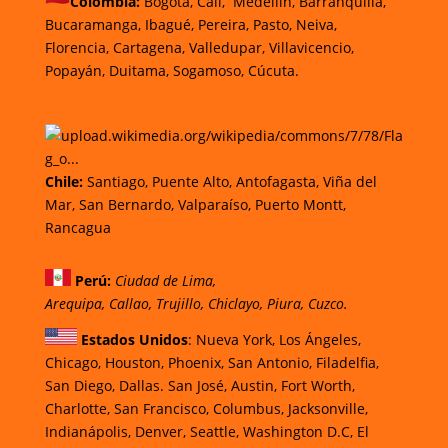
Colombia:
Bogotá,
Cali,
Medellín,
Barranquilla,
Bucaramanga,
Ibagué,
Pereira,
Pasto,
Neiva,
Florencia, Cartagena,
Valledupar,
Villavicencio,
Popayán,
Duitama,
Sogamoso,
Cúcuta.
Chi
le
:
Santiago,
Puente Alto, Antofagasta
,
Viña del
Mar,
San Bernardo, Valparaíso,
Puerto Montt,
Rancagua
Perú
:
Ciudad de Lima,
Arequipa, Callao, Trujillo, Chiclayo, Piura, Cuzco.
Estados Unidos
: Nueva York, Los Ángeles,
Chicago, Houston, Phoenix, San Antonio, Filadelfia,
San Diego, Dallas. San José, Austin, Fort Worth,
Charlotte, San Francisco, Columbus, Jacksonville,
Indianápolis, Denver, Seattle, Washington D.C, El