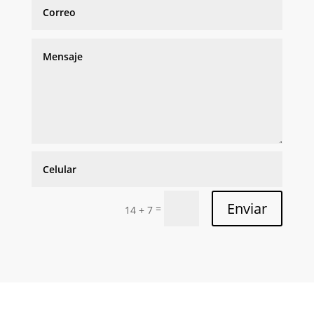
Enviar
=
14 + 7